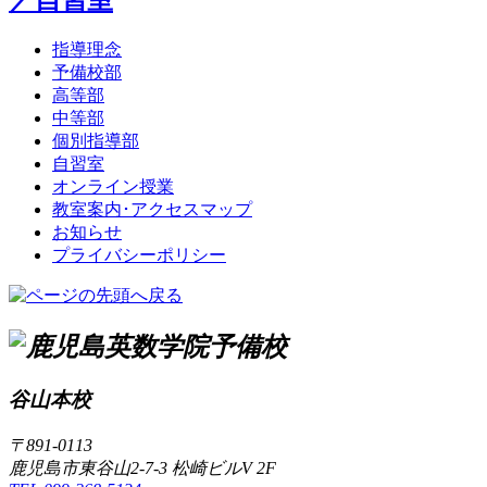
指導理念
予備校部
高等部
中等部
個別指導部
自習室
オンライン授業
教室案内･アクセスマップ
お知らせ
プライバシーポリシー
谷山本校
〒891-0113
鹿児島市東谷山2-7-3 松崎ビルV 2F