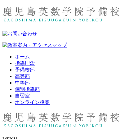
ホーム
指導理念
予備校部
高等部
中等部
個別指導部
自習室
オンライン授業