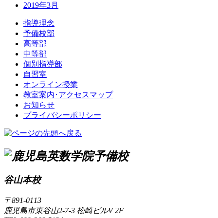
2019年3月
指導理念
予備校部
高等部
中等部
個別指導部
自習室
オンライン授業
教室案内･アクセスマップ
お知らせ
プライバシーポリシー
谷山本校
〒891-0113
鹿児島市東谷山2-7-3 松崎ビルV 2F